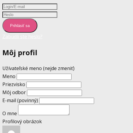
Prihlásiť sa
Zabudli ste heslo?
Môj profil
Užívateľské meno (nejde zmeniť)
Meno
Priezvisko
Môj odbor
E-mail
(povinný)
O mne
Profilový obrázok