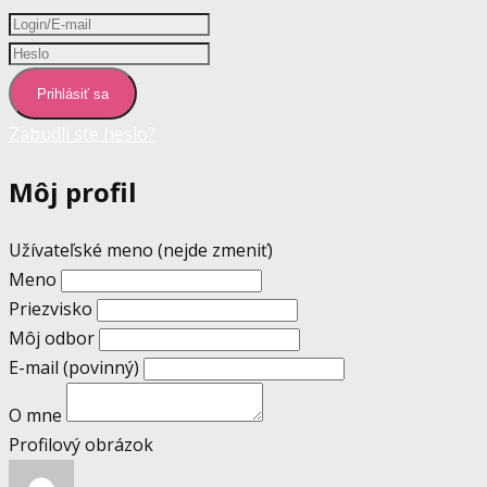
Prihlásiť sa
Zabudli ste heslo?
Môj profil
Užívateľské meno (nejde zmeniť)
Meno
Priezvisko
Môj odbor
E-mail
(povinný)
O mne
Profilový obrázok